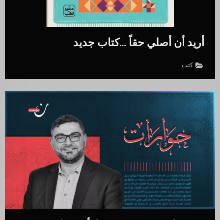
أريد أن أصلي حقاً …كتاب جديد
كتب