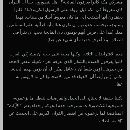
مشركي مكة كانوا يعرفون الفاتحة؟.. هل يتصورون حقا أن القرآن
كان معروفاً في مكة قبل نزوله على الرسول الكريم؟..إذا كانوا
يعتقدون أنها أضيفت إلى ما كان معروفاً أصلا من هيئات، فهذا
يستوجب بحسب عقيدتهم أن تكون هناك آية قرآنية تعلم المسلمين
هذا.. (هذا على فرض أنهم يؤمنون بأن الفاتحة يجب أن تقرأ في
الصلاة.. ولا أعرف حقيقة أي شيء عن هذا).
هذه الافتراضات الثلاثة –وكلها مبنية على حجة أن مشركي العرب
كانوا يعرفون الصلاة بالشكل الذي نعرفه نحن- كفيلة بنقض الحجة
من جذرها.. أؤمن طبعاً أن لا عاقل يمكن له أن يؤمن بهذه الحجة..
لكني أؤمن أيضاً أن الأهواء قد تزين لأصحابها كل ما لا يؤمن به
عقل..
لكننا حقيقة لا نحتاج إلى الجدل والفرضيات لنبطل ما يزعمونه،
فمنهجية الثلاث ورقات تستوجب خفة الحركة وإخفاء بعض “الآيات”
المناقضة لما يزعمونه من اقتصار القرآن الكريم على الحديث عن
“إقامة الصلاة”..