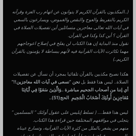
(
..المكذبون بالقرآن الكريم لا يتوانون عن اتهام رب العزة وقرآنه
الكريم بالتفريط والعوج والنقص والغموض، ويسارعون بالسعي
في آيات الله تعالى معاجزين متسائلين أين تفصيلات الصلاة في
القرآن ؟ أين كذا وكذا في القرآن.
نقول منذ البداية إن هذا الكتاب لن يفلح في إصلاح اعوجاجهم
مهما تكاثرت الآيات القرآنية فيه لأنهم ببساطة لا يؤمنون بالقرآن
الكريم
..)
هكذا نصبح مكذبين بالقرآن تلقائيا بمجرد أن نسأل عن تفصيلات
الصلاة.. ليس هذا فقط بل
نحن “نسعى في آيات الله معاجزين!!”
أي إننا من أصحاب الجحيم مباشرة
..
وَالَّذِينَ سَعَوْا فِي آَيَاتِنَا
مُعَاجِزِينَ أُولَئِكَ أَصْحَابُ الْجَحِيمِ الحج(51)
..
ليس هذا فقط
…. (
تسلط إبليس على عقول أولئك ” المسلمين ”
يتجلى في مواقفهم المختلفة حين قراءة هذا الكتاب.
منهم من يشعر بالملل من كثرة الآيات القرآنية، وتسارع عيناه
بالهروب من قراءتها ضجرا أو إعراضا عن الفهم ناسيا عنوان