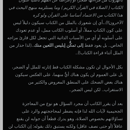
الكتاب ( الصلاة في القرآن الكريم ) وما يستلزمه منهج البحث في
هذا الكتاب من الاعتماد أساسا على القرآن ولو كره
الآخرون
!!).
.
أي إن شعورك بالملل من الكتاب سيكون دليلاً ليس
على كون الكتاب مملاً، أو أسلوب الكاتب ممل، أو عدم تعودك
على أسلوبه أو أي من الأسباب الذاتية التي تجعل لكل قارئ مزاجه
الخاص.. بل يعود فقط
إلى تمكُّن إبليس اللعين منك
..(لذا حذار من
الملل أثناء قراءة الكتاب!)..
بكل الأحوال لن تكون مشكلة الكتاب قط إثارته للملل أو الضجر،
بل على العموم لن يكون هناك أيٌّ منهما، على العكس سيكون
هناك بعض الضحك على المنطق المعروض والكثير من
الاستغراب.. لكن ليس الضجر..
بعد أن يقرر الكاتب أن مجرد السؤال هو نوع من المعاجزة
الجحيمية لآيات الله لذا فإنه يضطر لمحاججتهم والرد على
تساؤلاتهم بخصوص الصلاة، وهو يدرك قطعاً أن جوابه لن يقنع
عاقلاً (أو حتى نصف عاقل) ولكنه يستبق ذلك بقوله: إن الكتاب لن