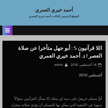
Ski
t
أحمد خيري العمري
conten
الموقع الرسمي للكاتب أحمد خيري العمري
اللا قرآنيون 5 : أبو جهل متأخرا عن صلاة
العصر ! د. أحمد خيري العمري
By
Posted
14 أغسطس، 2016
admin
on
أغسطس 2010
أيُّ مسلم حريصٌ على دينه لن يملك إلا يسأل القرآنيين سؤالاً
بديهيا عن الكيفية التي يمكن بها للمسلم أن يؤدي صلاته بمعزل