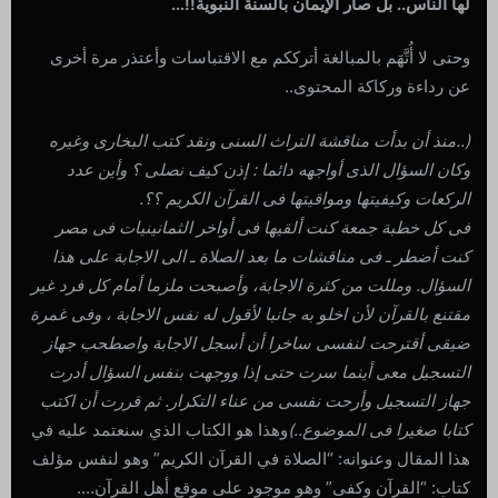
لها الناس.. بل صار الإيمان بالسنة النبوية!!…
وحتى لا أُتَّهَم بالمبالغة أترككم مع الاقتباسات وأعتذر مرة أخرى
عن رداءة وركاكة المحتوى..
(..منذ أن بدأت مناقشة التراث السنى ونقد كتب البخارى وغيره
وكان السؤال الذى أواجهه دائما : إذن كيف نصلى ؟ وأين عدد
الركعات وكيفيتها ومواقيتها فى القرآن الكريم ؟؟.
فى كل خطبة جمعة كنت ألقيها فى أواخر الثمانينيات فى مصر
كنت أضطر ـ فى مناقشات ما بعد الصلاة ـ الى الاجابة على هذا
السؤال. ومللت من كثرة الاجابة، وأصبحت ملزما أمام كل فرد غير
مقتنع بالقرآن لأن اخلو به جانبا لأقول له نفس الاجابة ، وفى غمرة
ضيقى أقترحت لنفسى ساخرا أن أسجل الاجابة واصطحب جهاز
التسجيل معى أينما سرت حتى إذا ووجهت بنفس السؤال أدرت
جهاز التسجيل وأرحت نفسى من عناء التكرار. ثم قررت أن اكتب
كتابا صغيرا فى الموضوع
..)
وهذا هو الكتاب الذي سنعتمد عليه في
هذا المقال وعنوانه: “الصلاة في القرآن الكريم” وهو لنفس مؤلف
كتاب: “القرآن وكفى” وهو موجود على موقع أهل القرآن….