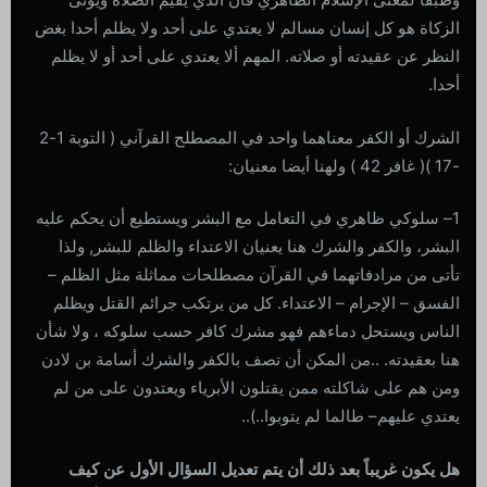
الزكاة هو كل إنسان مسالم لا يعتدي على أحد ولا يظلم أحدا بغض
النظر عن عقيدته أو صلاته. المهم ألا يعتدي على أحد أو لا يظلم
أحدا.
الشرك أو الكفر معناهما واحد في المصطلح القرآني ( التوبة 1-2
-17 )( غافر 42 ) ولهنا أيضا معنيان:
1– سلوكي ظاهري في التعامل مع البشر ويستطيع أن يحكم عليه
البشر، والكفر والشرك هنا يعنيان الاعتداء والظلم للبشر, ولذا
تأتى من مرادفاتهما في القرآن مصطلحات مماثلة مثل الظلم –
الفسق – الإجرام – الاعتداء. كل من يرتكب جرائم القتل ويظلم
الناس ويستحل دماءهم فهو مشرك كافر حسب سلوكه ، ولا شأن
هنا بعقيدته. ..من المكن أن تصف بالكفر والشرك أسامة بن لادن
ومن هم على شاكلته ممن يقتلون الأبرياء ويعتدون على من لم
يعتدي عليهم– طالما لم يتوبوا..)..
هل يكون غريباً بعد ذلك أن يتم تعديل السؤال الأول عن كيف