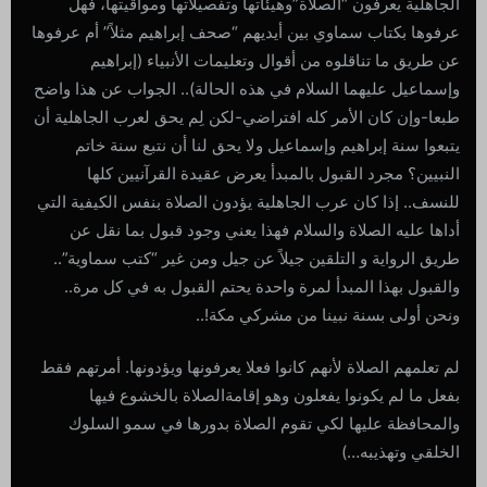
الجاهلية يعرفون “الصلاة”وهيئاتها وتفصيلاتها ومواقيتها، فهل
عرفوها بكتاب سماوي بين أيديهم “صحف إبراهيم مثلاً” أم عرفوها
عن طريق ما تناقلوه من أقوال وتعليمات الأنبياء (إبراهيم
وإسماعيل عليهما السلام في هذه الحالة).. الجواب عن هذا واضح
طبعا-وإن كان الأمر كله افتراضي-لكن لِم يحق لعرب الجاهلية أن
يتبعوا سنة إبراهيم وإسماعيل ولا يحق لنا أن نتبع سنة خاتم
النبيين؟ مجرد القبول بالمبدأ يعرض عقيدة القرآنيين كلها
للنسف.. إذا كان عرب الجاهلية يؤدون الصلاة بنفس الكيفية التي
أداها عليه الصلاة والسلام فهذا يعني وجود قبول بما نقل عن
طريق الرواية و التلقين جيلاً عن جيل ومن غير “كتب سماوية”..
والقبول بهذا المبدأ لمرة واحدة يحتم القبول به في كل مرة..
ونحن أولى بسنة نبينا من مشركي مكة!..
لم تعلمهم الصلاة لأنهم كانوا فعلا يعرفونها ويؤدونها. أمرتهم فقط
بفعل ما لم يكونوا يفعلون وهو إقامةالصلاة بالخشوع فيها
والمحافظة عليها لكي تقوم الصلاة بدورها في سمو السلوك
الخلقي وتهذيبه…)