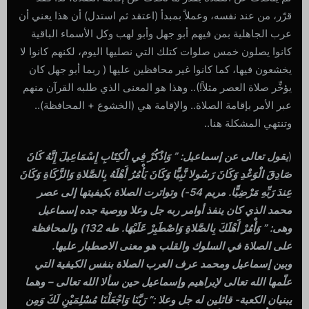
قرّر، من عند نفسه، وعملاً بمبدأ (اعتقد ثم استدل) أن هذا يعني أن
عرب الجاهلية بمن فيهم أبو جهل وأبو لهب وكل الأسماء الباقية
كانوا يصلون خمس صلوات كتلك التي نصليها اليوم، لكنهم كانوا لا
يخشعون فيها، كما كانوا غير محافظين عليها ( ربما أبو جهل كان
يؤخِّر صلاة العصر مثلاً!).. وهذا هو المعنى الذي طلبه القرآن منهم
عبر الأمر بإقامة الصلاة.. والإقامة هي (الخشوع + المحافظة)..
وتنتهي المشكلة هنا..
(
يقول تعالى عن إسماعيل: ” وَاذْكُرْ فِي الْكِتَابِ إِسْمَاعِيلَ إِنَّهُ كَانَ
صَادِقَ الْوَعْدِ وَكَانَ رَسُولا نَّبِيًّا وَكَانَ يَأْمُرُ أَهْلَهُ بِالصَّلاةِ وَالزَّكَاةِ وَكَانَ
عِندَ رَبِّهِ مَرْضِيًّا. مريم 54-) وتواترت الصلاة بكيفيتها إلى عصر
محمد الذي كان ينفذ أوامر ربه جل وعلا ووصية جده إسماعيل
وهى: ” وَأْمُرْ أَهْلَكَ بِالصَّلاةِ وَاصْطَبِرْ عَلَيْهَا. طه 132) والمحافظة
على الصلاة في السلوك والقلب هو معنى الاصطبار عليها.
وبين إسماعيل ومحمد عرف العرب الصلاة بنفس الكيفية التي
علّمها الله تعالى لإبراهيم وإسماعيل حين سألا الله تعالى – وهما
يبنيان الكعبة- قائلين له جل وعلا :” رَبَّنَا وَاجْعَلْنَا مُسْلِمَيْنِ لَكَ وَمِن