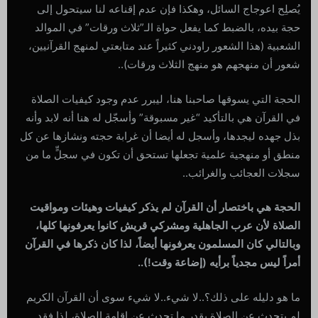
يُصلِح اعوجاج السائل، وهكذا فإن عدم إقناعه لنا سيتحول إلى
حجة بيده، بالضبط كما يفعل حواة الـ”ثلاث ورقات” في الموالد
الشعبية (هذا الشعور راودني كثيراً عند متابعتي لمنهج القرآنيين،
شعور أن منهجهم هو منهج الثلاث ورقات)..
الحجة التي يسوقها صاحبنا هنا، ليبرر عدم وجود كيفيات الصلاة
في القرآن هي بالتأكيد “غير مسبوقة” وأسجّل له هنا أنه لابد وأنه
بذل جهده ليجدها، وأسجل له أيضا أن غرابة حجته ونشازها عن كل
منطق أو منهجية علمية تجعلها تستحق أن تكون في سجلٍّ ما من
سجلات العجائب والغرائب..
الحجة هي باختصار أن القرآن لم يذكر كيفيات وهيئات ومواقيت
الصلاة لأن عرب الجاهلية ومشركي قريش كانوا يعرفونها كلها،
وبالتالي كان المسلمون يعرفونها أيضاً، لذا كان ذكرها في القرآن
أمراً ليس مجدياً برأيه (إضاعة وقت!)..
ما هو دليله على ذلك؟..لا شيء..لا شيء سوى أن القرآن الكريم
لم يتحدث عن الصلاة بقدر ما تحدث عن إقامة الصلاة، لذا فقد