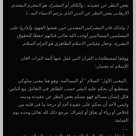
بغض النظر عن عقيدته ، والكافر أو المشرك هو المجرم المعتدى
الارهابى بغض النظر عن الدين الذى يزعم الانتماء اليه…)
(..ولذلك فان المشركين المعتدين حين نقضوا العهود وأغاروا على
المسلمين المسالمين أوجب الله تعالى قتالهم حفظا للحقوق
البشرية، وجعل مقياس الاسلام الظاهرى هو التزام السلام.
ووفقا لمصطلحات القرآن التي غفل عنها أئمة التراث !!فان
الإسلام له معنيان:
..المعنى الأول” السلام ” أو المسالمة، وهو هنا معنى سلوكي
يستطيع أن يحكم عليه البشر حسب الظاهر في التعامل مع الناس،
فكل إنسان مسالم فهو مسلم بغض النظر عن عقيدته ودينه،
وليس لأحد أن يحكم على عقيدة أحد أو درجة ما في قلبه من
إخلاص أو رياء أو نفاق أو إشراك. مرجع ذلك لله تعالى وحده يوم
القيامة.
…..
وطبقا لمعنى الإسلام الظاهري فان الذي يقيم الصلاة ويؤتى