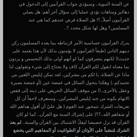
عن السنة النبوية.. وسيؤدي جواب القرآنيين إلى الدخول في
دهاليز ومتاهات تؤدي عمليا إلى سؤال آخر أهم: هل يصلي
القرآنيون أصلاً..؟! هل الصلاة فرض عندهم كما هي عند
المسلمين؟ وهل لها شكل محدد ؟..
يدرك القرآنيون حساسية الأمر لارتباطه يما يعده المسلمون ركن
دينهم الثاني (طبعاً القرآنيون لا يؤمنون بذلك لأن هذا يعتمد على
حديث!) لكنهم يتصرفون كما لو أنهم أولى بذلك التحسس و يردون
بما معناه (نقول لكم القرآن كاف ولا يحتاج إلى شيء وتقولون لنا
ماذا عن الصلاة، يا لكم من مشركين، لقد تمكن إبليس اللعين من
تجنيدكم..) وهكذا يتحول السائل في غمضة عين (أو غمضة بصيرة
وعقل بالأحرى..!) من موقف السائل الحريص على دينه إلى قفص
الاتهام بكونه من جند إبليس المشركين.. وسنعرف لاحقاً أن كل
تعريفات الشرك تتمحور عند القوم ( هل عليّ أن أقول هداهم الله
أو شفاهم الله..؟؟) على إشراك السنة مع القرآن.. كما لو كان
القرآن قد نزل خصيصا ليفكّ الاشتباك بين القرآن والسنة..
لم يعد
الشرك مُنصَباً على الأوثان أو الطواغيت أو المفاهيم التي يخضع