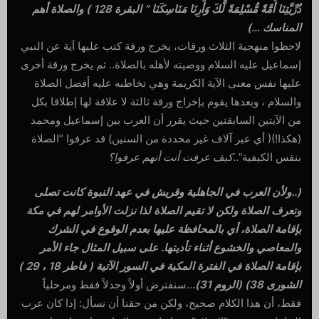
ذُرِّيَّتِنَا أُمَّةً مُّسْلِمَةً لَّكَ وَأَرِنَا مَنَاسِكَنَا ” البقرة 128 ) والصلاة أهم
المناسك …)
لاحظوا منهجية الثلاث ورقات، يخرج ورقة كتب عليها آية عن النبي
إسماعيل عليه السلام ووصيته لأهله بالصلاة.. ثم يخرج ورقة أخرى
عليها نفس معنى الآية الكريمة وهي تخاطبه عليه أفضل الصلاة
والسلام ، وبعدها يقوم بإخراج ورقة ثالثة لا علاقة لها إطلاقا بكل
من الآيتين السابقتين حيث يقرر أن العرب بين إسماعيل ومحمد
(هكذا!)( أي عبر آلاف غير محددة من السنين) قد عرفوا “الصلاة
بنفس الكيفية”..
كيف عرفت أنت أنهم عرفوا؟
(..ولأن العرب في الجاهلية وقريش في عهد النبوة كانت تصلى
وتعرف الصلاة ولكن لا تقيم الصلاة لذا نزلت الأوامر لهم في مكة
بإقامة الصلاة، أي بالمحافظة عليها بعدم الوقوع في الشرك
والمعاصي والخشوع أثناء تأديتها. على سبيل المثال جاء الأمر
بإقامة الصلاة في الفترة المكية في السور الآتية ( فاطر 18 ، 29 )
الشورى 38) (الروم 31).
..سنفترض أولاً وجدلاً فقط ومرحلياً
فقط، أن هذا الكلام صحيح، ولكن من حقنا أن نسأل: إذا كان عرب