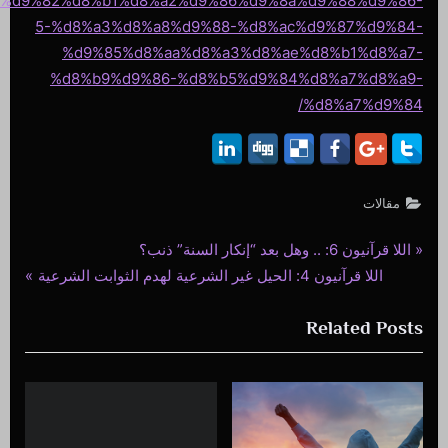
%d9%82%d8%b1%d8%a2%d9%86%d9%8a%d9%88%d9%86-
5-%d8%a3%d8%a8%d9%88-%d8%ac%d9%87%d9%84-
%d9%85%d8%aa%d8%a3%d8%ae%d8%b1%d8%a7-
%d8%b9%d9%86-%d8%b5%d9%84%d8%a7%d8%a9-
%d8%a7%d9%84/
مقالات
P
اللا قرآنيون 6: .. وهل بعد “إنكار السنة” ذنب؟
تصفّح
N
r
اللا قرآنيون 4: الحيل غير الشرعية لهدم الثوابت الشرعية
المقالات
e
e
Related Posts
x
v
t
i
P
o
o
u
s
s