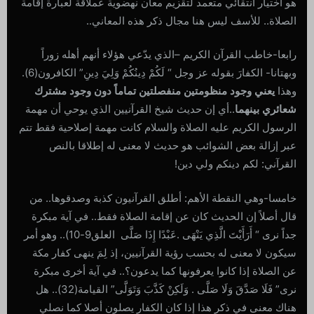
هو اختيار انتقائي متعمد لتقزيم معان نهضوية عملاقة لعبارة إقامة
الصلاة.. للأسف ليس هنا مجال ذكر هذه المعاني..
رابعا-خاطب القرآن الكريم –الذي يدّعي هؤلاء أنهم أهله زوراً
وبهتانا- الكفارَ بقوله عز وجل “ لَكُمْ دِينُكُمْ وَلِيَ دِينِ” الكافرون(6).
وهذا
يعني وجود منظومتين منفصلتين تماماً دون وجود مشترك
شعائري بينهما
..أي إن حديث شيخ القرآنيين الذي يوحي أن مهمة
الرسول الكريم عليه الصلاة والسلام كانت مهمة إصلاحية فقط تتم
عبر إزالة بعض الشوائب هو حديث لا معنى له إطلاقا بالنص
القرآني: لكم دينكم ولي دين!
خامسا-وهي النقطة الأهم: أطلق القرآنيون كذبة وصدقوها.. من
قال أصلاً إن الحديث كان عن إقامة الصلاة فقط.. في آية مبكرة
جداً نرى “ أَرَأَيْتَ الَّذِي يَنْهَى .عَبْدًا إِذَا صَلَّى العلق9-10).. وهو أمر
سيكون لا معنى له بحسب رؤية القرآنيين، إذ لِمَ ينهى كفار مكة
عن الصلاة إذا كانوا يعرفونها كما يدعون؟.. في آية أخرى مبكرة
نرى” فَلَا صَدَّقَ وَلَا صَلَّى . وَلَكِنْ كَذَّبَ وَتَوَلَّى” القيامة(32).. هل
هناك معنى في ذكر هذا إذا كان الكفار يصلون أصلا كما نصلي