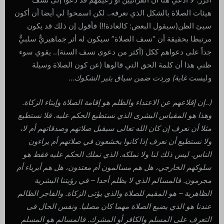
هيئات الصلاة بالشكل الذي نعرفه.. لكن اسمحوا لي أيضا أن أكون
سيئ الظن(سيقول البعض: كالعادة!!) فأقول إن ذلك قد يكون
مرتبطا بحقيقة أن “نسف الصلاة” سيكون له أثر جماهيريٌّ سلبيٌّ
جداً على دعواهم ككل (أكثر من دعوى نسف السنة).. يقوي سوء
ظني هذا أن كلمة الحق التي قالوها (عن كون الصلاة وسيلة
وليست
غاية) وردت ضمن سياق يثير الشكوك…
(..إن إقلاعهم عن الاعتداء والظلم هو إقامة الصلاة وإيتاء الزكاة.
وهذا هو المقياس البشرى الذي نستطيع الحكم عليه. فلا نستطيع
مثلا أن نعرف إن كان الله تعالى سيقبل صلاتهم وصدقاتهم أم لا،
ولا نستطيع أن نعرف إذا كانوا يخشعون في صلاتهم أم يراءون
الناس. ليس ذلك لنا ولا نملكه. الذي نملك الحكم عليه فقط هو
سلوكهم الخارجي، هل هم مسالمون أم معتدون، هل هم أبرياء أم
مجرمون. فالمسالم الذي لا يظلم أحدا – في رؤيتنا البشرية
الظاهرية – هو المقيم للصلاة والذي يؤتى الزكاة. والفاجر الظالم
عندنا هو الذي يضيع الصلاة مهما كان مصليا. ونفس الحال فى
التعرف على المسلم والكافر أو المشرك. فالمسالم هو المسلم