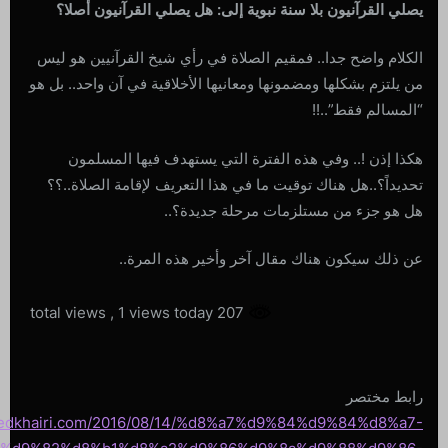
يصلي القرآنيون بلا سنة نبوية إلى: هل يصلي القرآنيون أصلا؟
الكلام واضح جدا.. فمقيم الصلاة في رأي شيخ القرآنيين هو ليس
من يلتزم بشكلها ومضمونها ومعانيها الأخلاقية في آن واحد.. بل هو
“المسالم فقط”..!!
هكذا إذن !.. وفي هذه الفترة التي يستهدف فيها المسلمون
تحديداً؟..هل هناك توقيت ما في هذا التعريف لإقامة الصلاة..؟؟
هل هو جزء من مستلزمات مرحلة جديدة؟..
عن ذلك سيكون هناك مقال آخر وأخير هذه المرة..
, 1 views today
207 total views
رابط مختصر
hmedkhairi.com/2016/08/14/%d8%a7%d9%84%d9%84%d8%a7-