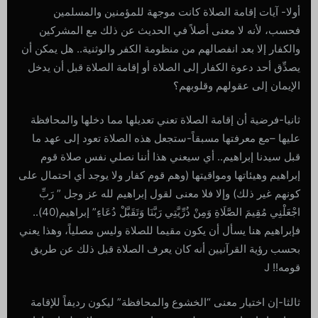
أولا- آيات إقامة الصلاة كانت موجهة للمؤمنين والمسلمين
فحسب، لأنه لا معنى أصلاً في الحديث عن ذلك مع المشركين
والكفار إلا بعد انفصالهم من منظومة الكفر والوثنية.. هل يمكن أن
يصدِّق أحد دعوة الكفار إلى الصلاة أو إقامة الصلاة قبل أن يدخل
الإيمان إلى عقولهم وقلوبهم؟
ثانيا-فرضية أن إقامة الصلاة تعني تعديلها مما دخلها والمحافظة
عليها –مع معرفتها مسبقاً-ستجعل هذه الصلاة تعود إلى عهد ما
قبل سيدنا إبراهيم.. أي سيعني هذا أننا نصلي نفس صلاة قوم
إبراهيم وهيئاتها ومواقيتها (وهم قوم كفار ولا يوجد أي احتمال على
كونهم غير ذلك) وإلا فلا معنى لقول إبراهيم لله عز وجل ” رَبِّ
اجْعَلْنِي مُقِيمَ الصَّلَاةِ وَمِنْ ذُرِّيَّتِي رَبَّنَا وَتَقَبَّلْ دُعَاءِ” إبراهيم(40)..
فإبراهيم هنا يسأل أن يكون مقيما للصلاة وليس مصلياً، وهذا يعني
بحسب رؤية القرآنيين أنه كان يعرف الصلاة قبل ذلك عن طريق
قومه!! J
ثالثا-إن اختيار معنى “الخشوع والمحافظة” ليكون رديفاً للإقامة