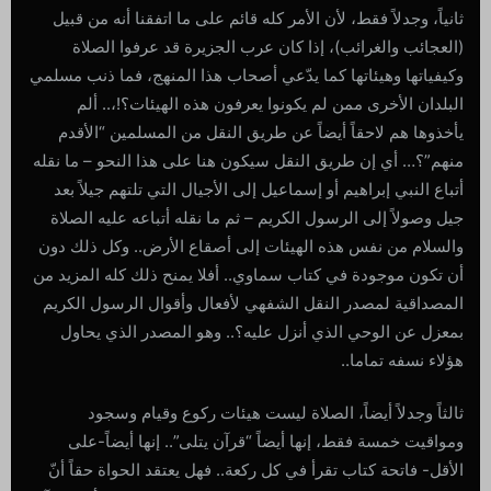
ثانياً، وجدلاً فقط، لأن الأمر كله قائم على ما اتفقنا أنه من قبيل
(العجائب والغرائب)، إذا كان عرب الجزيرة قد عرفوا الصلاة
وكيفياتها وهيئاتها كما يدّعي أصحاب هذا المنهج، فما ذنب مسلمي
البلدان الأخرى ممن لم يكونوا يعرفون هذه الهيئات؟!،.. ألم
يأخذوها هم لاحقاً أيضاً عن طريق النقل من المسلمين “الأقدم
منهم”؟… أي إن طريق النقل سيكون هنا على هذا النحو – ما نقله
أتباع النبي إبراهيم أو إسماعيل إلى الأجيال التي تلتهم جيلاً بعد
جيل وصولاً إلى الرسول الكريم – ثم ما نقله أتباعه عليه الصلاة
والسلام من نفس هذه الهيئات إلى أصقاع الأرض.. وكل ذلك دون
أن تكون موجودة في كتاب سماوي.. أفلا يمنح ذلك كله المزيد من
المصداقية لمصدر النقل الشفهي لأفعال وأقوال الرسول الكريم
بمعزل عن الوحي الذي أنزل عليه؟.. وهو المصدر الذي يحاول
هؤلاء نسفه تماما..
ثالثاً وجدلاً أيضاً، الصلاة ليست هيئات ركوع وقيام وسجود
ومواقيت خمسة فقط، إنها أيضاً “قرآن يتلى”.. إنها أيضاً-على
الأقل- فاتحة كتاب تقرأ في كل ركعة.. فهل يعتقد الحواة حقاً أنّ