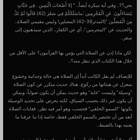
نحن؟؟.. وفي آية مبكرة أيضاً..
”
إلا أَصْحَابَ الْيَمِينِ . فِي جَنَّاتٍ
يَتَسَاءَلُونَ. عَنِ الْمُجْرِمِين .َماسَلَكَكُمْ فِي سَقَرَ (42) قَالُوا لَمْ نَكُ
مِنَ الْمُصَلِّينَ “(المدثر39-42) المصلين! وليس مقيمي الصلاة..
والحديث عن “المجرمين”، أي عن الكفار.. الذين سيذهبون إلى
سقر..
لكن ماذا إذن عن الصلاة التي يؤمن بها القرآنيون؟ على الأقل من
خلال هذا الكتاب الذي ننقل منه؟..
للإنصاف لم يقل الكاتب أبداً إن الصلاة هي حالة وجدانية وخشوع
بمعزل عن هيئاتها من ركوع، هناك حديث متكرر عن كون الصلاة
“وسيلة” وليست “غاية” وهو حديث يمكن أن يكون صواباً، ويمكن
أن يكون غير ذلك بحسب السياق، لكنه يحرص على تحديد الوسيلة
بكونها “السمو الخلقي” فحسب، وهو أمر فيه نظر.. فغايات الصلاة
أبعد من أن تختصر بالسمو الخلقي فقط، خاصة إذا ما عرفنا ما
يعنيه بهذا بالضبط..
أكرر: لا أدعي هنا أن القرآنيين أو زعيمهم قد دعوا إلى نسف