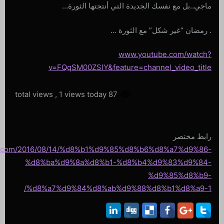
ماجي..بل مع نفسك الجديدة التي أنتجتها الثورة…
. رمضان “غير شكل” مع الثورة …
www.youtube.com/watch?
v=FQqSM00ZSlY&feature=channel_video_title
, 1 views today
87 total views
رابط مختصر
iri.com/2016/08/14/%d8%b1%d9%85%d8%b6%d8%a7%d9%86-
%d8%ba%d9%8a%d8%b1-%d8%b4%d9%83%d9%84-
%d9%85%d8%b9-
%d8%a7%d9%84%d8%ab%d9%88%d8%b1%d8%a9-1/