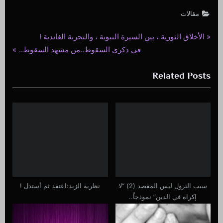
مقالات
P
الأخلاق الثورية ، بين السيرة النبوية ، والتجربة الغاندية !
تصفّح
N
r
في ذكرى السقوط..من مشهد السقوط..
المقالات
e
e
Related Posts
x
v
t
i
P
o
o
u
s
s
t
P
:
o
s
t
سبب النزول ليس المقصد (2) “لا
نظرية الزبد:اعتقد ثم أستدل !
:
إكراه في الدين” نموذجاً..