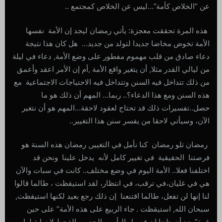
عن “الخلاص كأمة”…ليس عن الخلاص كمجتمع ..
هذه المرة تحققت معجزة: يأتي رمضان ليجد إن الأمة نفسها
الأمة تخوض مخاضا جديدا لتولد من جديد… هل كان هذا نتيجة
دعاء صادق من قلب مهموم مفطور على وضع الأمة, دعاء في ليلة
من ليالي القدر مثلا, أن يتغير واقع الأمة ,أم إن الأمر اعقد وأعمق
من ذلك تتداخل فيه السنن وتتداخل فيه الاحتياجات الاجتماعية مع
هذه السنن ومع هذا الدعاء؟.. ربما… المهم أن ذلك هو ما
حصل..تفسيرات ذلك قد تحتاج لعقود لاحقة…المهم هو أن نتغير
الآن، وسيأتي لاحقا من يفسر سنن هذا التغيير..
رمضان تلو رمضان كنا نأمل في التغيير, رمضان هذه السنة هو
فرصتنا الحقيقية في تغيير كامل لأنه يدخل علينا ونحن قد
اختلفنا فعلا.. الأمة اليوم في وضع مختلف.. كانت في سبات والآن
هي في غليان،في ترقب، في انتظار، لقد استيقظت ، طالما قالوا
لنا إنها لن تفعل، طالما اقتنعنا إن ذلك رجع بعيد لكنها استيقظت,
سبحان الله, استيقظت . جاء الربيع على هذه الأمة” على حين
غرة” بعد أن ظننا إن فصول اليأس والجدب والقحط لا نهاية لها