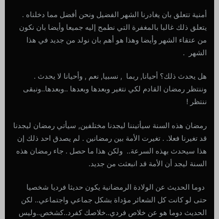
أمنية تتعلق بان يغادرنا الشهر الفضيل ونحن أفضل مما دخلناه .
يتعلق ذلك غالبا بالمغفرة التي نطمح إليه جميعا وأيضا بان نكون
من عتقاء الشهر وأيضا وهذا هو أهم بان نولد من جديد في هذا
الشهر .
هل يحدث ذلك؟ أحيانا, ربما , نسبيا, نعم , وأحيانا لا يحدث .
وننتظر رمضان القادم لكي نتغير وبعدها وبعدها ..وبعدها..ونبقى
ننتظر !
رمضان هذه السنة سيأتيننا ليجدنا مختلفين, سيأتي رمضان ليجدنا
قد تغيرنا فعلا. . تغيرت الأمة بين رمضانين . لم يصدق احد ذلك إن
هذا سيحدث بهذه السرعة.. ولكن هذا ما حصل . جاء رمضان هذه
السنة ليجد أن الأمة قد انبعثت من جديد.
دوما الحديث عن الولادة الرمضانية يكون حديثا فرديا شخصيا
حتى لو كانت كل الشعائر مؤداة بشكل جماعي واجتماعي.. لكن
الحديث دوما هو عن خلاص فردي..خلاصك كفرد..كشخص..وليس