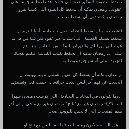
تسقط منظومة التفكير هذه التي جعلت هذه الأنظمة جاثمة على
عقولنا. رمضان يمكنه أن يسقط كل القيود التي كبلتنا لقرون,
رمضان يمكنه حتى أن يسقط نفسك…
الشعب يريد أن يسقط النظام؟ نعم, وأنت أيضا أحيانا تريد إن
تسقط نفسك القديمة التي نشأت عبر عقود متراكمة من كل ما
هو سلبي.من اللف والدوران للتمكن من التعايش مع واقع
سلبي…. رمضان يمكنه ان يسقط نفسك القديمة..ليقيم نفسك
الجديدة على أسس جديدة وصائبة..
رمضان يمكنه أن يسقط كل الفهم السلبي لديننا..ويثبت إن
الحديث عن فهم آخر ليس حديث خرافة..بل حديث فعل وتطبيق..
دوما يقولون في الدعايات التجارية -التي كرست رمضان شهرا
استهلاكيا- رمضان غير مع “تانج” ورمضان غير مع ماجي والى آخر
هذه المنتجات التي لا تحتاج للترويج أصلا..
.. هذه السنة سيكون رمضانا مختلفا حقا..ليس مع تانج أو