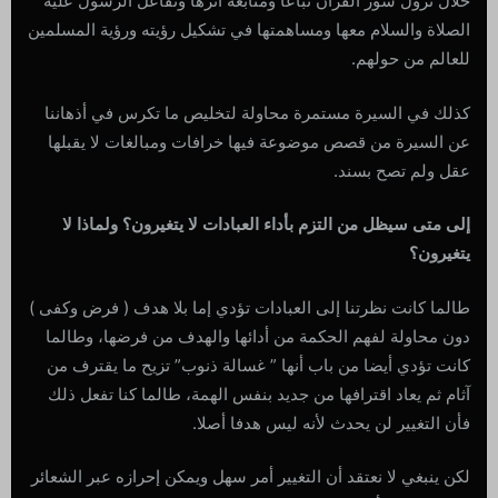
خلال نزول سور القرآن تباعا ومتابعة أثرها وتفاعل الرسول عليه
الصلاة والسلام معها ومساهمتها في تشكيل رؤيته ورؤية المسلمين
للعالم من حولهم.
كذلك في السيرة مستمرة محاولة لتخليص ما تكرس في أذهاننا
عن السيرة من قصص موضوعة فيها خرافات ومبالغات لا يقبلها
عقل ولم تصح بسند.
إلى متى سيظل من التزم بأداء العبادات لا يتغيرون؟ ولماذا لا
يتغيرون؟
طالما كانت نظرتنا إلى العبادات تؤدي إما بلا هدف ( فرض وكفى )
دون محاولة لفهم الحكمة من أدائها والهدف من فرضها، وطالما
كانت تؤدي أيضا من باب أنها ” غسالة ذنوب” تزيح ما يقترف من
آثام ثم يعاد اقترافها من جديد بنفس الهمة، طالما كنا تفعل ذلك
فأن التغيير لن يحدث لأنه ليس هدفا أصلا.
لكن ينبغي لا نعتقد أن التغيير أمر سهل ويمكن إحرازه عبر الشعائر