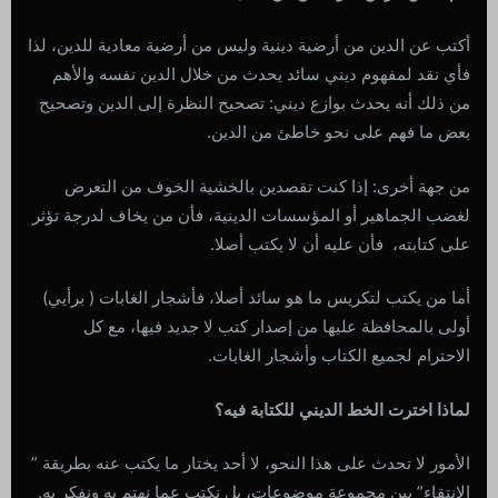
أكتب عن الدين من أرضية دينية وليس من أرضية معادية للدين، لذا
فأي نقد لمفهوم ديني سائد يحدث من خلال الدين نفسه والأهم
من ذلك أنه يحدث بوازع ديني: تصحيح النظرة إلى الدين وتصحيح
بعض ما فهم على نحو خاطئ من الدين.
من جهة أخرى: إذا كنت تقصدين بالخشية الخوف من التعرض
لغضب الجماهير أو المؤسسات الدينية، فأن من يخاف لدرجة تؤثر
على كتابته، فأن عليه أن لا يكتب أصلا.
أما من يكتب لتكريس ما هو سائد أصلا، فأشجار الغابات ( برأيي)
أولى بالمحافظة عليها من إصدار كتب لا جديد فيها، مع كل
الاحترام لجميع الكتاب وأشجار الغابات.
لماذا اخترت الخط الديني للكتابة فيه؟
الأمور لا تحدث على هذا النحو، لا أحد يختار ما يكتب عنه بطريقة ”
الانتقاء” بين مجموعة موضوعات، بل نكتب عما نهتم به ونفكر به.