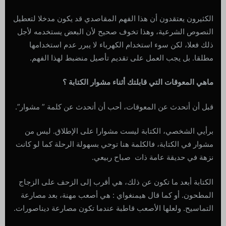
الكثيرون يعتقدون أن هذا الفهم المقاصدي قد يكون مدخلا لتعطيل
النصوص الشرعية، وهذا تخوف صحيح لأن البعض يستخدمه لأجل
ذلك فعلا، لكن سوء استخدام الكهرباء لا يبرر عدم استخدامها
مطلقا. بل يجب العمل على تقديم تأصيل منضبط لهذا الفهم.
ماهي المعوقات التي قابلتك أثناء مشوار الكتابة ؟
قبل أن أتحدث عن المعوقات، أحب أن أتحدث عن كلمة ” مشوار”.
برأيي الشخصي، الكتابة ليست مشوارا على الإطلاق. ليس من
مشوار في الكتابة، فالكلمة هنا توحي بسهولة الرحلة كما لو كانت
نزهة في حديقة عامة ذات صباح ربيعي.
الكتابة أبعد ما تكون عن ذلك، هي أقرب إلى الزحف على الزجاج
المطحون. أو كما قال هيمنغواي : هي أصعب مهنة، بعد مصارعة
التماسيح. ولعلها الأصعب قاطبة عندما تكون مصارعة ديناصورات.