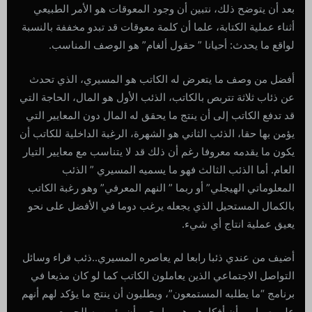
بعد أن يتوضح ذلك، نتبين أن وجود المعوقات هو الأمر الطبيعي
أثناء عملية الكتابة، علما أن كلمة معوقات قد تبدو مخففة بالنسبة
لواقع ما يحدث: أحيانا ” حقول ألغام” هو الوصف المناسب.
أفضل من وصف ما يتعرض له الكاتب هو المسيري، الذي تحدث
عن ذئاب ثلاثة تتربص بالكاتب، الذئب الأول هو المال، الحاجة التي
قد تدفع الكاتب إلى أن ينتج ما يحقق له المال دون المعايير التي
يؤمن بها حقا، الذئب الثاني هو الشهرة، الرغبة الداخلية للكاتب أن
يكون ما يقدمه معروفا رغم أن ذلك قد لا يتناسب مع معايير التيار
العام. أما الذئب الثالث فهو ما يسميه المسيري ” الذئب
المعلوماتي الهيجلي” أو ربما ” النهم المعرفي” وهو رغبة الكاتب
بالكمال المستحيل الذي يجعله يرغب دوما في الأفضل على نحو
يعيق عملية انتاج أي شيء.
أضيف من عندي ذئبا رابعا لم يعاصره المسيري..ذئب قراء وسائل
التواصل الاجتماعي الذين يعاملون الكاتب كما لو كان مذيعا في
برنامج “ما يطلبه المستمعون”، ويطلبون أن ينتج ما يؤكد لهم أنهم
على صواب وأن أفكارهم هي ما يجب أن يؤمن به الجميع.