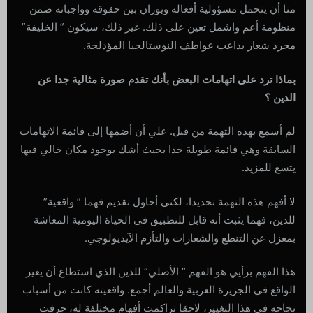
منا أن يتحمل مسؤولية أفعاله ويوزان بين حقوقه وواجباته ضمن
منظومة أعم واشمل تعين على ذلك. غير ذلك، سيكون ” الخليفة”
مجرد شعار يداعب عواطف النوستالجيا المؤدلجة.
بماذا ترد على اتهامات البعض بأنك تقدم صورة مثالية جدا عن
الدين ؟
لم أسمع بهذه التهمة من قبل. علي أن أضمها إلى قائمة الاتهامات
السابقة وهي قائمة طويلة جدا بحيث أشك بوجود مكان خالي فيها
يتسع للمزيد.
لا أفهم هذه التهمة تحديدا، لكني أحاول تقديم فهما ” واقعية”
للدين، فهما يثبت أنه قابل للتطبيق في الحياة اليومية المعاشة
بمعزل عن التنطع والشعارات والتأزم الآيديولوجي.
هذا الفهم برأيي هو الفهم ” الأصلي” للدين الذي استطاع أن يغير
الواقع في الجزيرة العربية والعالم أجمع. واقعيته كانت من أسباب
نجاحه في هذا التغيير، لاحقا تراكمت أفهام مختلفة له، حرفت