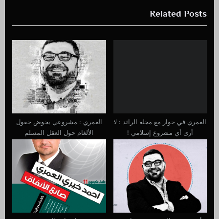
e
e
Related Posts
x
v
t
i
P
o
o
u
s
s
t
P
:
o
s
t
العمري في حوار مع مجلة الرائد : لا
العمري : مشروعي يخوض حقول
:
أرى أي مشروع إسلامي !
الألغام حول العقل المسلم