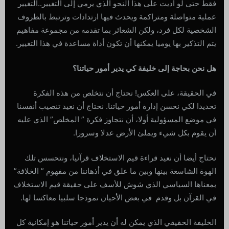
فقط حتى لو أديت على هذا النحو الذي يرمي إلى التغيير..التغيير
عملية متواصلة ومتراكمة ويحدث فيها ارتدادات وترتبط بالظروف
الشخصية لكل فرد، ولكن الشعائر بما تقدمه من مجموعة مفاهيم
يتم التذكير بها يوميا يمكنها أن تكون أداة مساعدة في هذا التغيير.
هل نحن بحاجة إلى خليفة كي يدير أمور حياتنا؟
في الحقيقة، على العكس! نحتاج أن نتخلص من هذه الفكرة
تحديدا لكي نحسن إدارة أمور حياتنا. نحتاج أن نعيد تنصيب أنفسنا
في موضع المسؤولية أولا، أن نتجاوز فكرة ” المخلص” الذي عليه
أن يقوم بكل شيء ويملئ الأرض عدلا وسرورا.
نحتاج أيضا أن نعيد قراءة قيم الاستخلاف قرآنيا، ونتحسس تلك
الهوة الشاسعة بينها وبين ما علق في أذهاننا من مفهوم ” الخلافة”
بمعناها السياسي الذي شوش للأسف على حقيقة قيم الاستخلاف
في القرآن بل وقدم في بعض الأحيان نموذجا سلبيا معاكسا لها.
الخليفة الحقيقي الذي يمكن له أن يدير أمور حياتنا هو إمكانية كل