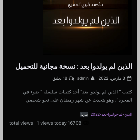
الذين لم يولدوا بعد : نسخة مجانية للتحميل
Posted
By
على
3 مارس، 2022
admin
18 تعليق
on
الذين
كتيب ” الذين لم يولدوا بعد” أحد كتيبات سلسلة ” ضوء في
لم
يولدوا
المجرة”، وهو يتحدث عن شهر رمضان على نحو شخصي
بعد
:
الذين-لم-يولدوا-بعد-2022
تنزيل
نسخة
, 1 views today
16708 total views
مجانية
للتحميل