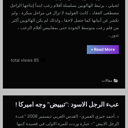
لجيلي ، يرتبط الهالويين بسلسلة أفلام رعب ابتدأ إنتاجها الراحل
مصطفى العقاد ، كانت العولمة لا تزال في مراحل مبكرة ، ولم
تكشر عن أنيابها كما حصل لاحقا ، ولذلك لم يكن الهالويين أكثر
من فلم رعب متوسط الجودة حتى بمقاييس أفلام الرعب ،
تدور…
“عن
»
Read More
غوانتانامو
في
85 total views
ليلة
الهالويين
:
التنكر
بالزي
مقالات
الحقيقي”
عبء الرجل الاسود :”تبييض” وجه اميركا !
د .أحمد خيري العمري- القدس العربي ديسمبر 2008 “عبء
الرجل الابيض “- عبارة وردت للمرة الاولى في قصيدة كتبها