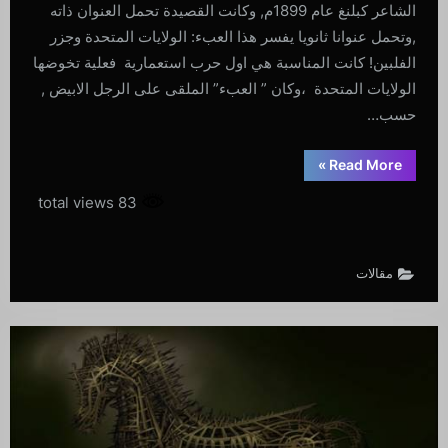
الشاعر كبلنغ عام 1899م, وكانت القصيدة تحمل العنوان ذاته
,وتحمل عنوانا ثانويا يفسر هذا العبء: الولايات المتحدة وجزر
الفلبين! كانت المناسبة هي اول حرب استعمارية فعلية تخوضها
الولايات المتحدة ،وكان ” العبء” الملقى على الرجل الابيض ,
حسب…
“عبء
»
Read More
الرجل
الاسود
83 total views
:”تبييض”
وجه
اميركا
!”
مقالات