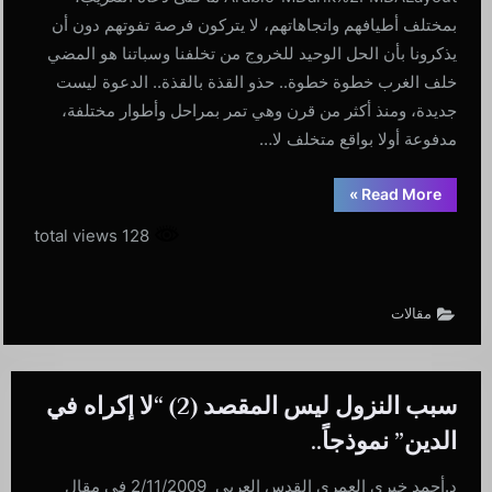
بمختلف أطيافهم واتجاهاتهم، لا يتركون فرصة تفوتهم دون أن
يذكرونا بأن الحل الوحيد للخروج من تخلفنا وسباتنا هو المضي
خلف الغرب خطوة خطوة.. حذو القذة بالقذة.. الدعوة ليست
جديدة، ومنذ أكثر من قرن وهي تمر بمراحل وأطوار مختلفة،
مدفوعة أولا بواقع متخلف لا…
“درس
»
Read More
الصين
العظيم:
128 total views
ليس
بالتغريب
وحده
تنمو
الأمم”
مقالات
سبب النزول ليس المقصد (2) “لا إكراه في
الدين” نموذجاً..
د.أحمد خيري العمري القدس العربي 2/11/2009 في مقال