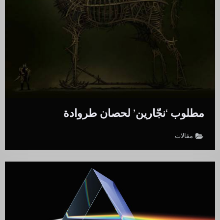
مطلوب ‘نجّارين’ لحصان طروادة
مقالات