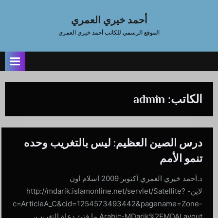
Ski
t
أحمد خيري العمري
conten
الموقع الرسمي للكاتب أحمد خيري العمري
الكاتب:
admin
درس الصين العظيم: ليس بالتغريب وحده
تنمو الأمم
د.أحمد خيري العمري أكتوبر 2009 اسلام اون
لاين- http://mdarik.islamonline.net/servlet/Satellite?
c=ArticleA_C&cid=1254573493442&pagename=Zone-
Arabic-MDarik%2FMDALayout ما فتئ دعاة التغريب،