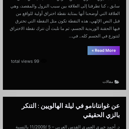
سابق ، كنا تطرقنا إلى العلاقة بين سبب النزول والمقصد، وهي
العلاقة التي أوضحنا أنها بمثابة نقطة اختراق أولية للواقع من
قبل النص الإلهي، هذه النقطة تكون مثل النقطة التي تخترق
فيها الحقنة الوريدية الجسم، ثم ما تلبث أن تترك نقطة الاختراق
لتتوزع في الجسم كله.. في…
“سبب
»
Read More
النزول
ليس
99 total views
المقصد
(2)
“لا
إكراه
في
مقالات
الدين”
نموذجاً..”
عن غوانتانامو في ليلة الهالويين : التنكر
بالزي الحقيقي
د. أحمد خيري العمري القدس العربي – 5 /11/2009 بالنسبة