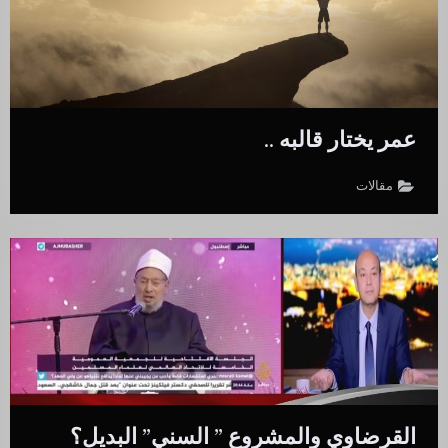
عمر يختار قالبه ..
مقالات
القرضاوي والمشروع ” السني” البديل؟