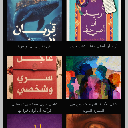
s
s
P
t
o
:
s
t
:
أريد أن أصلي حقاً …كتاب جديد
عن (قربان آل يونس)
عقل الأقلية: اليهود كنموذج في
عاجل سري وشخصي : رسائل
السيرة النبوية
قرآنية آن أوان قراءتها