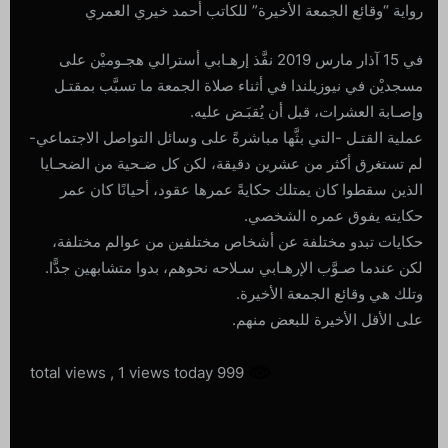
رواية “وقائع الجمعة الأخيرة” للكاتب أحمد خيري العمري
في 15 آذار مارس 2019 نفَّذ إرهـابي أسترالي هجـوميْن على
مسجديْن في نيوزيلندا في أثناء صلاة الجمعة ما تسبَّب بمقتـل
وإصـابة العشرات، قبل أن يُقبَـض عليه.
عملية القتـل -التي بثَّها مباشرةً على وسائل التواصل الاجتماعي-
لم تستغرق أكثر من عشرين دقيقة، لكن كل ضـحية من الضحـايا
الذين سقطوا كان يمتلك حكايةً عمرها عقود، أحيانًا كان عمر
حكايته يفوق عمره الشخصي.
حكايات تبدو مختلفة عن أشخاص مختلفين من عوالم مختلفة،
لكن عندما صـوَّب الإرهـابي سـلاحه نحوهم، بدوا متشابهين جدًّا.
وتلك هي وقائع الجمعة الأخيرة.
على الأقل الأخيرة للبعض منهم.
, 1 views today
999 total views