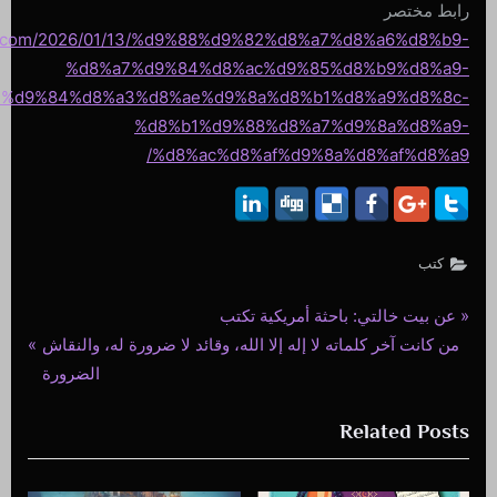
رابط مختصر
iri.com/2026/01/13/%d9%88%d9%82%d8%a7%d8%a6%d8%b9-
%d8%a7%d9%84%d8%ac%d9%85%d8%b9%d8%a9-
7%d9%84%d8%a3%d8%ae%d9%8a%d8%b1%d8%a9%d8%8c-
%d8%b1%d9%88%d8%a7%d9%8a%d8%a9-
%d8%ac%d8%af%d9%8a%d8%af%d8%a9/
كتب
P
عن بيت خالتي: باحثة أمريكية تكتب
تصفّح
N
r
من كانت آخر كلماته لا إله إلا الله، وقائد لا ضرورة له، والنقاش
المقالات
e
e
الضرورة
v
x
Related Posts
i
t
o
P
u
o